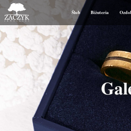
Ślub
Biżuteria
Ozdo
Gale