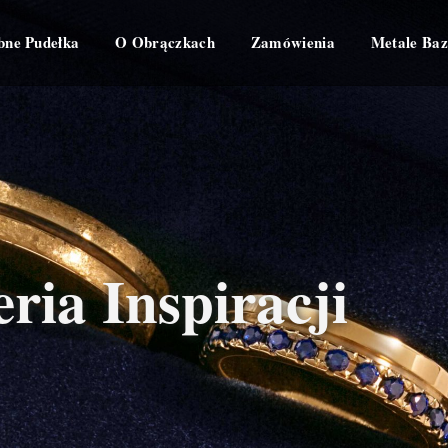
bne Pudełka
O Obrączkach
Zamówienia
Metale Ba
ria Inspiracji