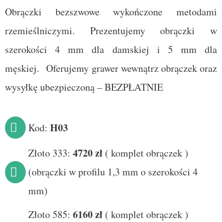
Obrączki bezszwowe wykończone metodami
rzemieślniczymi.
Prezentujemy obrączki w
szerokości 4 mm dla damskiej i 5 mm dla
męskiej.
Oferujemy grawer wewnątrz obrączek oraz
wysyłkę ubezpieczoną – BEZPŁATNIE
H
03
Kod:
472
0 zł
Złoto 333:
(
komplet obrączek
)
(obrączki w profilu 1,3 mm o szerokości 4
mm)
61
6
0 zł
Złoto 585:
(
komplet obrączek
)