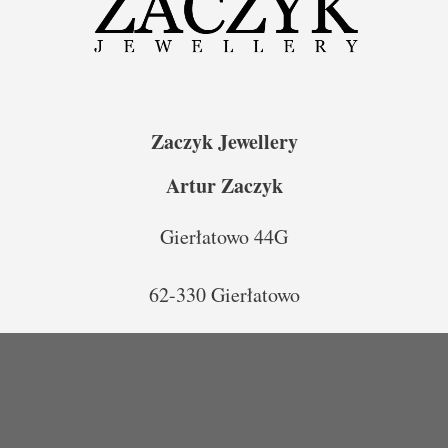
Zaczyk Jewellery
Artur Zaczyk
Gierłatowo 44G
62-330 Gierłatowo
786 – 859 – 789
00
00
(wt-cz – 10
-14
)
zamowienia@zaczykjewellery.pl