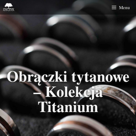
Menu
Obrączki tytanowe
– Kolekcja
Titanium